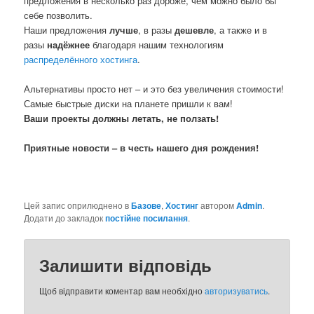
предложения в несколько раз дороже, чем можно было бы
себе позволить.
Наши предложения
лучше
, в разы
дешевле
, а также и в
разы
надёжнее
благодаря нашим технологиям
распределённого хостинга
.
Альтернативы просто нет – и это без увеличения стоимости!
Самые быстрые диски на планете пришли к вам!
Ваши проекты должны летать, не ползать!
Приятные новости – в честь нашего дня рождения!
Цей запис оприлюднено в
Базове
,
Хостинг
автором
Admin
.
Додати до закладок
постійне посилання
.
Залишити відповідь
Щоб відправити коментар вам необхідно
авторизуватись
.