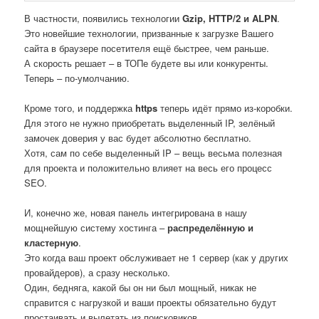
В частности, появились технологии
Gzip, HTTP/2 и ALPN
.
Это новейшие технологии, призванные к загрузке Вашего
сайта в браузере посетителя ещё быстрее, чем раньше.
А скорость решает – в ТОПе будете вы или конкуренты.
Теперь – по-умолчанию.
Кроме того, и поддержка
https
теперь идёт прямо из-коробки.
Для этого не нужно приобретать выделенный IP, зелёный
замочек доверия у вас будет абсолютно бесплатно.
Хотя, сам по себе выделенный IP – вещь весьма полезная
для проекта и положительно влияет на весь его процесс
SEO.
И, конечно же, новая панель интегрирована в нашу
мощнейшую систему хостинга –
распределённую и
кластерную
.
Это когда ваш проект обслуживает не 1 сервер (как у других
провайдеров), а сразу несколько.
Один, бедняга, какой бы он ни был мощный, никак не
справится с нагрузкой и ваши проекты обязательно будут
простаивать и вылетать из поисковиков.