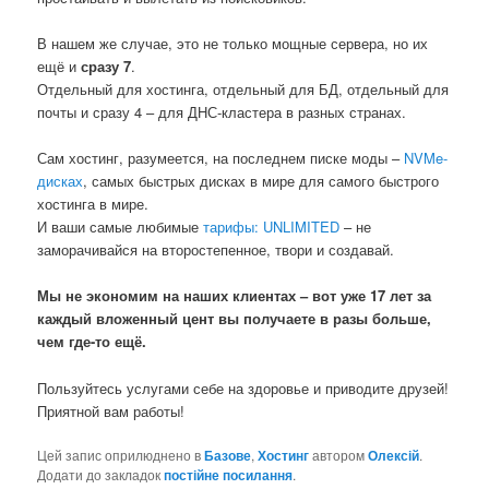
В нашем же случае, это не только мощные сервера, но их
ещё и
сразу 7
.
Отдельный для хостинга, отдельный для БД, отдельный для
почты и сразу 4 – для ДНС-кластера в разных странах.
Сам хостинг, разумеется, на последнем писке моды –
NVMe-
дисках
, самых быстрых дисках в мире для самого быстрого
хостинга в мире.
И ваши самые любимые
тарифы: UNLIMITED
– не
заморачивайся на второстепенное, твори и создавай.
Мы не экономим на наших клиентах – вот уже 17 лет за
каждый вложенный цент вы получаете в разы больше,
чем где-то ещё.
Пользуйтесь услугами себе на здоровье и приводите друзей!
Приятной вам работы!
Цей запис оприлюднено в
Базове
,
Хостинг
автором
Олексій
.
Додати до закладок
постійне посилання
.